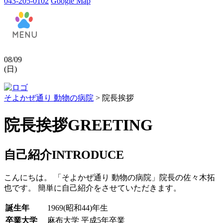
043-205-0102
Google Map
08/09
(日)
そよかぜ通り 動物の病院
>
院長挨拶
院長挨拶
GREETING
自己紹介
INTRODUCE
こんにちは。 「そよかぜ通り 動物の病院」院長の佐々木拓
也です。 簡単に自己紹介をさせていただきます。
誕生年
1969(昭和44)年生
卒業大学
麻布大学 平成5年卒業