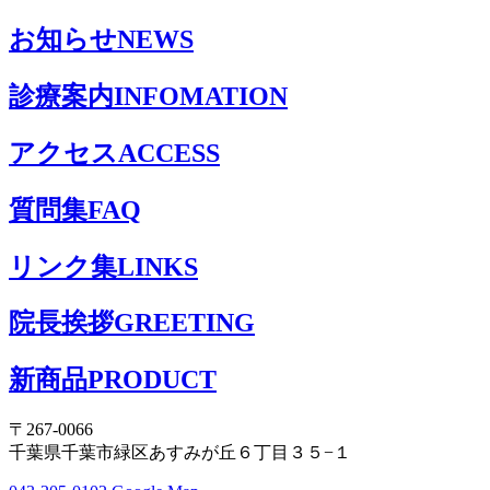
お知らせ
NEWS
診療案内
INFOMATION
アクセス
ACCESS
質問集
FAQ
リンク集
LINKS
院長挨拶
GREETING
新商品
PRODUCT
〒267-0066
千葉県千葉市緑区あすみが丘６丁目３５−１