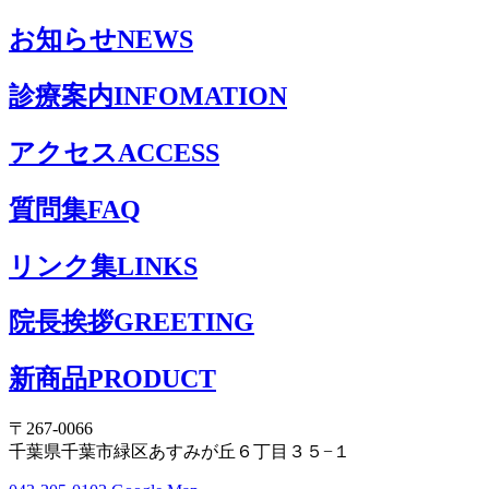
お知らせ
NEWS
診療案内
INFOMATION
アクセス
ACCESS
質問集
FAQ
リンク集
LINKS
院長挨拶
GREETING
新商品
PRODUCT
〒267-0066
千葉県千葉市緑区あすみが丘６丁目３５−１