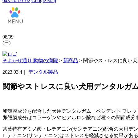
043-205-0102
Google Map
08/09
(日)
そよかぜ通り 動物の病院
>
新商品
>
関節やストレスに良い犬
2023.03.4｜
デンタル製品
関節やストレスに良い犬用デンタルガム
卵殻膜成分を配合した犬用デンタルガム「ベジデント フレッ
卵殻膜成分はコラーゲンやヒアルロン酸など種々の関節成分
茶葉特有アミノ酸・L-テアニン(サンテアニン)配合の犬用デ
L-テアニン(サンテアニン)はストレスを軽減させる効果があ