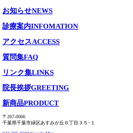
お知らせ
NEWS
診療案内
INFOMATION
アクセス
ACCESS
質問集
FAQ
リンク集
LINKS
院長挨拶
GREETING
新商品
PRODUCT
〒267-0066
千葉県千葉市緑区あすみが丘６丁目３５−１