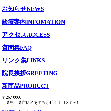
お知らせ
NEWS
診療案内
INFOMATION
アクセス
ACCESS
質問集
FAQ
リンク集
LINKS
院長挨拶
GREETING
新商品
PRODUCT
〒267-0066
千葉県千葉市緑区あすみが丘６丁目３５−１