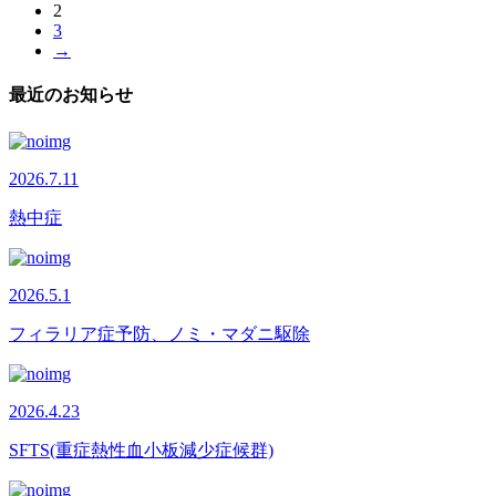
2
3
→
最近のお知らせ
2026.7.11
熱中症
2026.5.1
フィラリア症予防、ノミ・マダニ駆除
2026.4.23
SFTS(重症熱性血小板減少症候群)