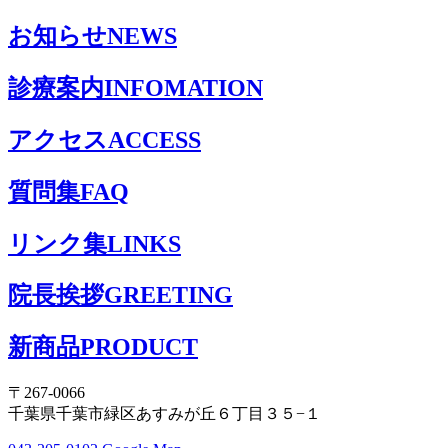
お知らせ
NEWS
診療案内
INFOMATION
アクセス
ACCESS
質問集
FAQ
リンク集
LINKS
院長挨拶
GREETING
新商品
PRODUCT
〒267-0066
千葉県千葉市緑区あすみが丘６丁目３５−１