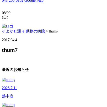
043-205-0102
Google Map
08/09
(日)
そよかぜ通り 動物の病院
>
thum7
2017.04.4
thum7
最近のお知らせ
2026.7.11
熱中症